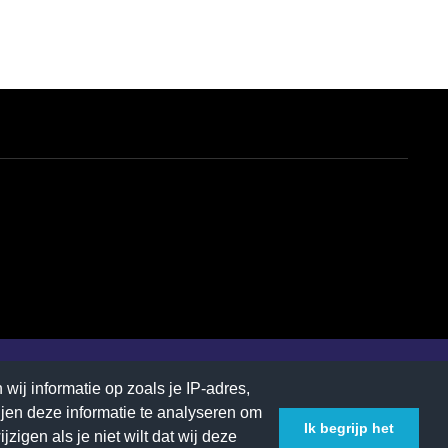
Carière
Contactformulier
wij informatie op zoals je IP-adres,
ijen deze informatie te analyseren om
Ik begrijp het
igen als je niet wilt dat wij deze