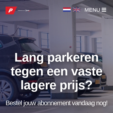
MENU
MENU
HOME
PRODUCTEN
Lang parkeren
BESTEL DIRECT
tegen een vaste
ABONNEMENT WIJZIGEN / OPZEGGEN
lagere prijs?
Bestel jouw abonnement vandaag nog!