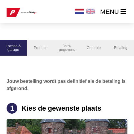
MENU
MENU
HOME
Locatie &
Jouw
Product
Controle
Betaling
PRODUCTEN
garage
gegevens
BESTEL DIRECT
Jouw bestelling wordt pas definitief als de betaling is
ABONNEMENT WIJZIGEN / OPZEGGEN
afgerond.
1
Kies de gewenste plaats